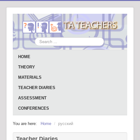
Search
...
HOME
THEORY
MATERIALS
TEACHER DIARIES
ASSESSMENT
CONFERENCES
You are here:
Home
/
русский
Teacher Diaries