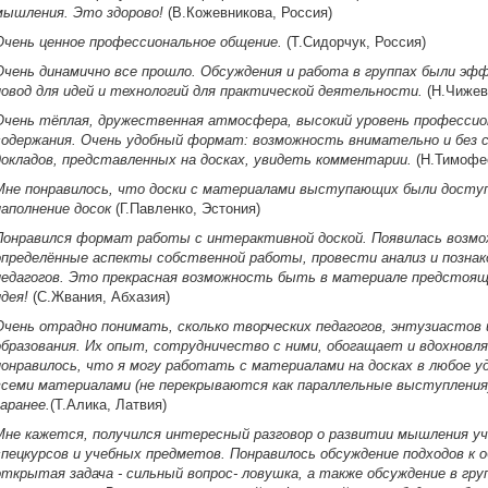
мышления. Это здорово!
(В.Кожевникова, Россия)
Очень ценное профессиональное общение.
(Т.Сидорчук, Россия)
Очень динамично все прошло. Обсуждения и работа в группах были эф
повод для идей и технологий для практической деятельности.
(Н.Чижев
Очень тёплая, дружественная атмосфера, высокий уровень профессио
содержания. Очень удобный формат: возможность внимательно и без 
докладов, представленных на досках, увидеть комментарии.
(Н.Тимофее
Мне понравилось, что доски с материалами выступающих были доступ
наполнение досок
(Г.Павленко, Эстония)
Понравился формат работы с интерактивной доской. Появилась возмо
определённые аспекты собственной работы, провести анализ и позна
педагогов. Это прекрасная возможность быть в материале предстоящ
идея!
(С.Жвания, Абхазия)
Очень отрадно понимать, сколько творческих педагогов, энтузиастов
образования. Их опыт, сотрудничество с ними, обогащает и вдохновля
понравилось, что я могу работать с материалами на досках в любое у
всеми материалами (не перекрываются как параллельные выступления
заранее.
(Т.Алика, Латвия)
Мне кажется, получился интересный разговор о развитии мышления уче
спецкурсов и учебных предметов. Понравилось обсуждение подходов к о
открытая задача - сильный вопрос- ловушка, а также обсуждение в гр