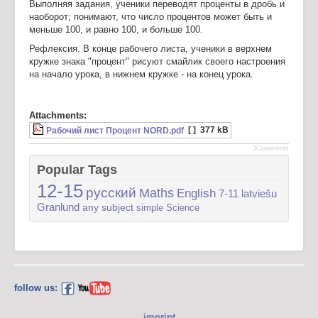
Выполняя задания, ученики переводят проценты в дробь и
наоборот; понимают, что число процентов может быть и
меньше 100, и равно 100, и больше 100.
Рефлексия. В конце рабочего листа, ученики в верхнем
кружке знака "процент" рисуют смайлик своего настроения
на начало урока, в нижнем кружке - на конец урока.
Attachments:
[ ]
377 kB
Рабочий лист Процент NORD.pdf
JComments
Popular Tags
12-15
русский
Maths
English
7-11
latviešu
Granlund
any subject
simple
Science
follow us:
imprint