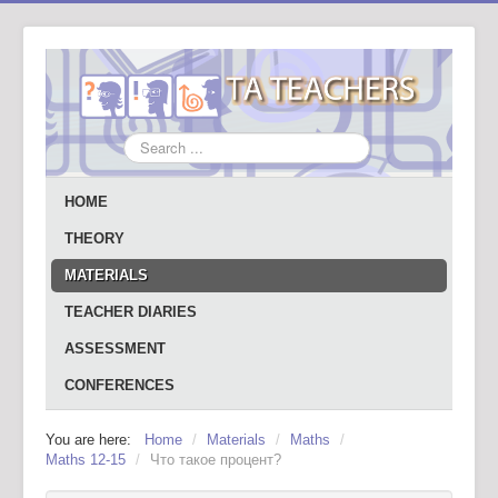
Search
...
HOME
THEORY
MATERIALS
TEACHER DIARIES
ASSESSMENT
CONFERENCES
You are here:
Home
/
Materials
/
Maths
/
Maths 12-15
/
Что такое процент?