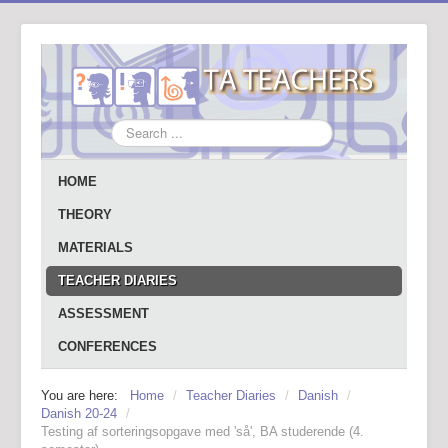
Search
...
HOME
THEORY
MATERIALS
TEACHER DIARIES
ASSESSMENT
CONFERENCES
You are here:
Home
/
Teacher Diaries
/
Danish
/
Danish 20-24
/
Testing af sorteringsopgave med 'så', BA studerende (4.