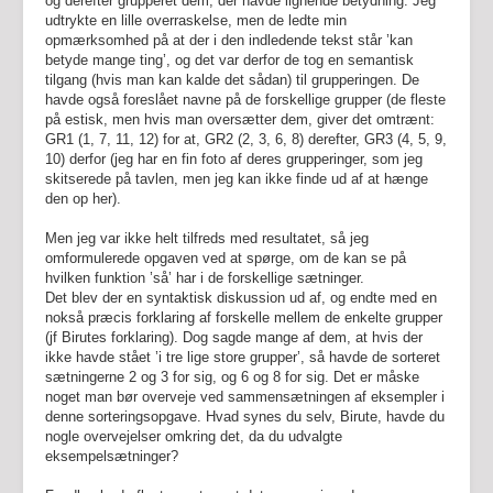
og derefter grupperet dem, der havde lignende betydning. Jeg
udtrykte en lille overraskelse, men de ledte min
opmærksomhed på at der i den indledende tekst står ’kan
betyde mange ting’, og det var derfor de tog en semantisk
tilgang (hvis man kan kalde det sådan) til grupperingen. De
havde også foreslået navne på de forskellige grupper (de fleste
på estisk, men hvis man oversætter dem, giver det omtrænt:
GR1 (1, 7, 11, 12) for at, GR2 (2, 3, 6, 8) derefter, GR3 (4, 5, 9,
10) derfor (jeg har en fin foto af deres grupperinger, som jeg
skitserede på tavlen, men jeg kan ikke finde ud af at hænge
den op her).
Men jeg var ikke helt tilfreds med resultatet, så jeg
omformulerede opgaven ved at spørge, om de kan se på
hvilken funktion ’så’ har i de forskellige sætninger.
Det blev der en syntaktisk diskussion ud af, og endte med en
nokså præcis forklaring af forskelle mellem de enkelte grupper
(jf Birutes forklaring). Dog sagde mange af dem, at hvis der
ikke havde stået ’i tre lige store grupper’, så havde de sorteret
sætningerne 2 og 3 for sig, og 6 og 8 for sig. Det er måske
noget man bør overveje ved sammensætningen af eksempler i
denne sorteringsopgave. Hvad synes du selv, Birute, havde du
nogle overvejelser omkring det, da du udvalgte
eksempelsætninger?