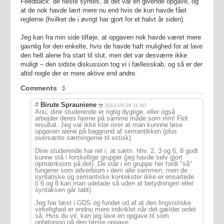
Feedback: de fleste syntes, at det var en givende opgave, og
at de nok havde lært mere nu end hvis de kun havde fået
reglerne (hvilket de i øvrigt har gjort for et halvt år siden).
Jeg kan fra min side tilføje, at opgaven nok havde været mere
gavnlig for den enkelte, hvis de havde haft mulighed for at lave
den helt alene fra start til slut, men det var desværre ikke
muligt – den sidste diskussion tog vi i fællesskab, og så er der
altid nogle der er mere aktive end andre.
Comments
#
Birute Sprauniene
2013-05-28 11:40
Anu, dine studerende er rigtig dygtige, eller også
arbejder deres hjerne på samme måde som min! Flot
resultat. Jeg var ikke klar over at man kunnne løse
opgaven alene på baggrund af semantikken (plus
oversætte sætningerne til estisk).
Dine studerende har ret i, at sætn. hhv. 2, 3 og 6, 8 godt
kunne stå i forskellige grupper (jeg havde selv gjort
opmærksom på det). De står i en gruppe her fordi "så"
fungerer som adverbium i dem alle sammen, men de
syntatiske og semantiske kontekster ikke er ensartede
(i 6 og 8 kan man udelade så uden at betydningen eller
syntaksen går tabt).
Jeg har læst i GDS og fundet ud af at den lingvistiske
virkelighed er endnu mere indviklet når det gælder ordet
så. Hvis du vil, kan jeg lave en opgave til som
opfølgning på den første opgave.