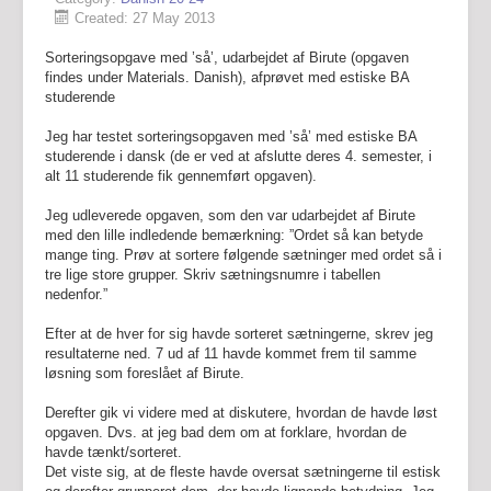
Created: 27 May 2013
Sorteringsopgave med ’så’, udarbejdet af Birute (opgaven
findes under Materials. Danish), afprøvet med estiske BA
studerende
Jeg har testet sorteringsopgaven med ’så’ med estiske BA
studerende i dansk (de er ved at afslutte deres 4. semester, i
alt 11 studerende fik gennemført opgaven).
Jeg udleverede opgaven, som den var udarbejdet af Birute
med den lille indledende bemærkning: ”Ordet så kan betyde
mange ting. Prøv at sortere følgende sætninger med ordet så i
tre lige store grupper. Skriv sætningsnumre i tabellen
nedenfor.”
Efter at de hver for sig havde sorteret sætningerne, skrev jeg
resultaterne ned. 7 ud af 11 havde kommet frem til samme
løsning som foreslået af Birute.
Derefter gik vi videre med at diskutere, hvordan de havde løst
opgaven. Dvs. at jeg bad dem om at forklare, hvordan de
havde tænkt/sorteret.
Det viste sig, at de fleste havde oversat sætningerne til estisk